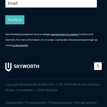
TILMELD
Ved tilmelding accepterer du at modtage
marketingkommunikation
fra Skyworth
Danmark. For mere information om, hvordan vi behandler dine personoplysninger se
vores
privatlivspolitik
.
Copyright © Wismo North East A/S – CVR: 43791486 En del af Wismo
Group – Hovedvejen 1 – 2600 Glostrup
Cookiepolitik
•
Privatlivspolitik
•
Producentansvar
•
Frie værksteder
|